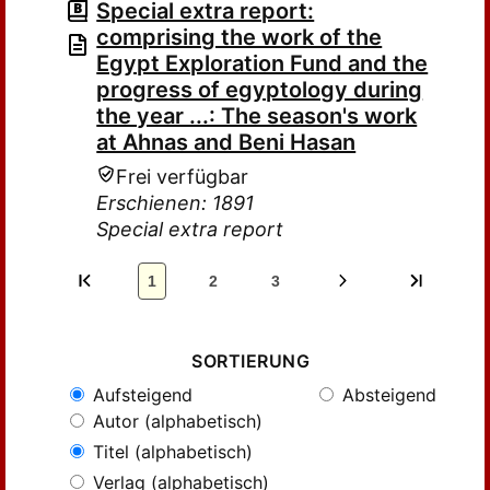
Special extra report:
comprising the work of the
Egypt Exploration Fund and the
progress of egyptology during
the year ...: The season's work
at Ahnas and Beni Hasan
Frei verfügbar
Erschienen: 1891
Special extra report
1
2
3
SORTIERUNG
Aufsteigend
Absteigend
Autor (alphabetisch)
Titel (alphabetisch)
Verlag (alphabetisch)