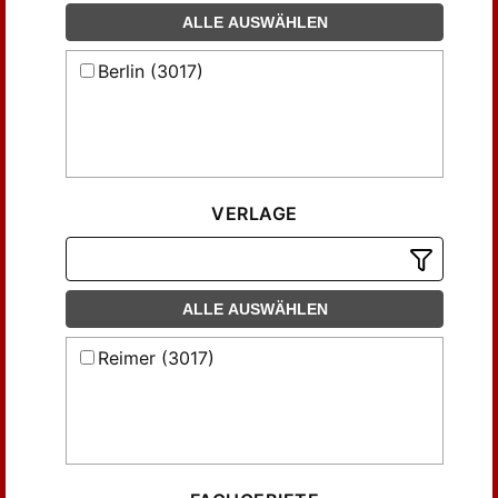
Lehner, H. (12)
ALLE AUSWÄHLEN
Luschan, F. v. (3)
Masner, K. (3)
Berlin (3017)
Mayer, Maxim (4)
Oehler, Raimund (8)
Partsch, K. (5)
Pernice, E. (22)
VERLAGE
Petersen, E. (17)
Richter, O. (5)
Schmidt, Carl (6)
ALLE AUSWÄHLEN
Schreiber, Th. (3)
Treu, Georg (14)
Reimer (3017)
Urlichs, Heinrich Ludwig (3)
Wilcken, U. (7)
Winter, F. (37)
Winter, F.; Pernice, E. (10)