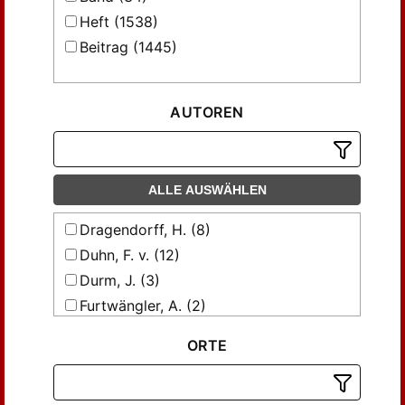
Heft (1538)
Beitrag (1445)
AUTOREN
ALLE AUSWÄHLEN
Dragendorff, H. (8)
Duhn, F. v. (12)
Durm, J. (3)
Furtwängler, A. (2)
Gaestringen, F. Hiller von (11)
ORTE
Huelsen, Ch. (10)
Hülsen, Ch. (7)