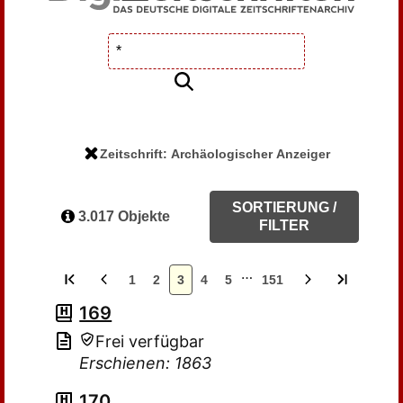
Zeitschrift: Archäologischer Anzeiger
SORTIERUNG /
3.017 Objekte
FILTER
…
1
2
3
4
5
151
169
Frei verfügbar
Erschienen: 1863
170