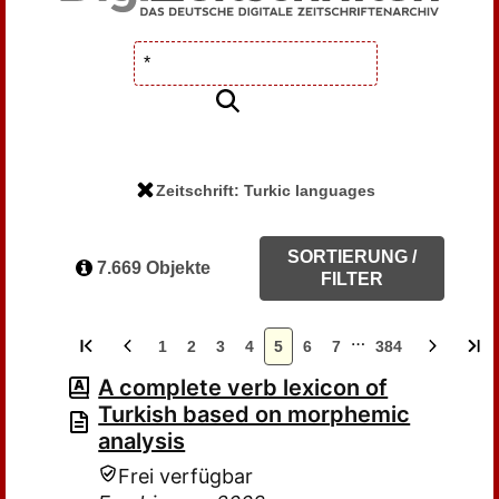
Zeitschrift: Turkic languages
SORTIERUNG /
7.669 Objekte
FILTER
…
1
2
3
4
5
6
7
384
A complete verb lexicon of
Turkish based on morphemic
analysis
Frei verfügbar