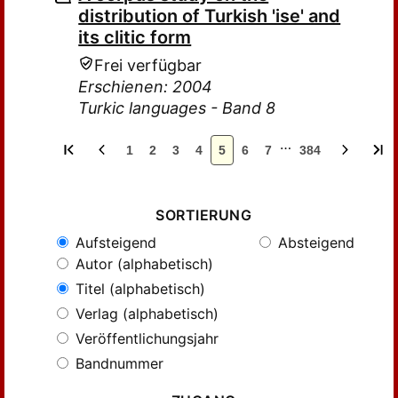
distribution of Turkish 'ise' and
its clitic form
Frei verfügbar
Erschienen: 2004
Turkic languages - Band 8
…
1
2
3
4
5
6
7
384
SORTIERUNG
Aufsteigend
Absteigend
Autor (alphabetisch)
Titel (alphabetisch)
Verlag (alphabetisch)
Veröffentlichungsjahr
Bandnummer