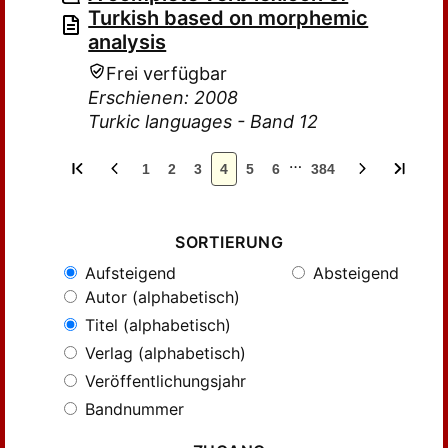
Turkish based on morphemic
analysis
Frei verfügbar
Erschienen: 2008
Turkic languages - Band 12
…
1
2
3
4
5
6
384
SORTIERUNG
Aufsteigend
Absteigend
Autor (alphabetisch)
Titel (alphabetisch)
Verlag (alphabetisch)
Veröffentlichungsjahr
Bandnummer