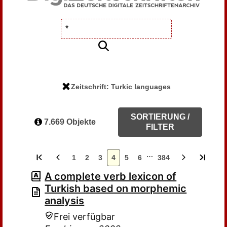
Zeitschrift: Turkic languages
SORTIERUNG /
7.669 Objekte
FILTER
…
1
2
3
4
5
6
384
A complete verb lexicon of
Turkish based on morphemic
analysis
Frei verfügbar