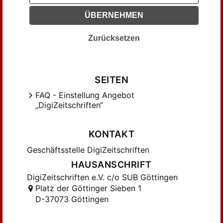
Guetta, Alessandro (24)
ÜBERNEHMEN
Hartman, Geoffrey H. (21)
Zurücksetzen
Harvey, Steven (21)
Hayes, Christine (14)
Heinzer, Zmira H. (24)
SEITEN
Hezser, Catherine (51)
FAQ - Einstellung Angebot
Himmelfarb, Martha (25)
„DigiZeitschriften“
Horbury, William (23)
Ilan, Tal (60)
KONTAKT
Jacobson, Eric (44)
Geschäftsstelle DigiZeitschriften
Japhet, Sara (35)
HAUSANSCHRIFT
Kajon, Irene (15)
DigiZeitschriften e.V. c/o SUB Göttingen
Kalmin, Richard (39)
Platz der Göttinger Sieben 1
Kasher, Rimon (21)
D-37073 Göttingen
Koren, Israel (43)
Kubovy, Miri (16)