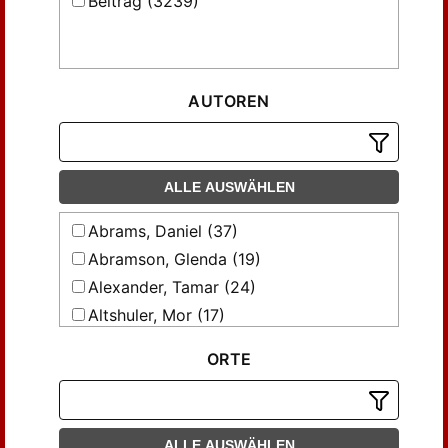
Beitrag (3239)
AUTOREN
ALLE AUSWÄHLEN
Abrams, Daniel (37)
Abramson, Glenda (19)
Alexander, Tamar (24)
Altshuler, Mor (17)
Arbel, Daphna V. (26)
ORTE
Bar-Yosef, Hamutal (18)
Batnitzky, Leora (30)
Begg, Christopher (35)
ALLE AUSWÄHLEN