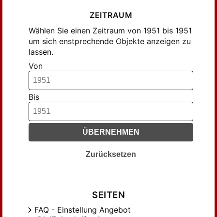
Kleiner, Alfons (8)
ZEITRAUM
Lückert, Heinz-Rolf (15)
Wählen Sie einen Zeitraum von 1951 bis 1951
Maatsch, Elisabeth (4)
um sich enstprechende Objekte anzeigen zu
lassen.
Mitze, Wilhelm (26)
Von
Moser, Wilhelm (4)
Muschinski, A. (6)
Muschinsky, August (9)
Bis
Neuhaus, Wilhelm (36)
Osthagen, Kurt (3)
ÜBERNEHMEN
Prenzel, Friedrich (4)
Pöggeler, Franz (5)
Zurücksetzen
Reininger, Emil (12)
Reyer, W. (5)
Reyer, Wilhelm (26)
SEITEN
Riemel, Adelheid (5)
FAQ - Einstellung Angebot
Rinke, Alfons (6)