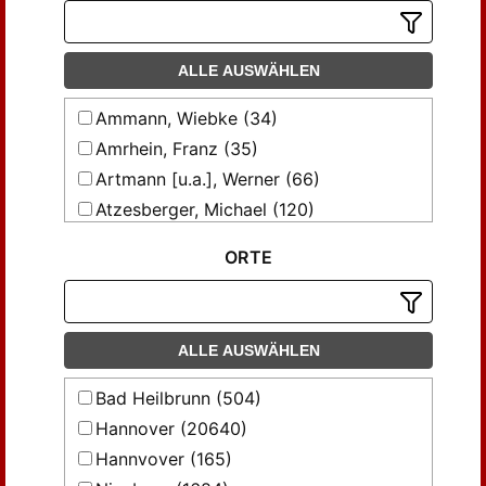
ALLE AUSWÄHLEN
Ammann, Wiebke (34)
Amrhein, Franz (35)
Artmann [u.a.], Werner (66)
Atzesberger, Michael (120)
Bach, Heinz (45)
ORTE
Bachmann, Walter (120)
Bartz, Arno (35)
Begemann, Ernst (159)
ALLE AUSWÄHLEN
Bernart, Emanuel (40)
Bleidick, Ulrich (244)
Bad Heilbrunn (504)
Borgards, Wilhelm (29)
Hannover (20640)
Bracken, Helmut von (58)
Hannvover (165)
Breckow, Jutta (31)