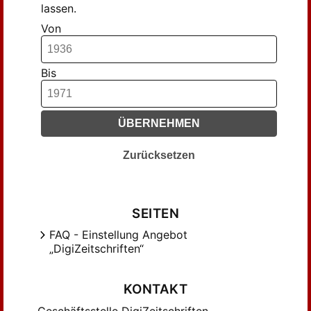
lassen.
Henning, Hans (31)
Von
Herwig, Wolfgang (81)
Hoffmann, Arthur (47)
Holtzhauer, Helmut (76)
Bis
Hübner, Arthur (30)
Jahn, Johannes (69)
ÜBERNEHMEN
Jenisch, Erich (31)
Jericke, Alfred (61)
Zurücksetzen
Kilian, Werner (30)
Kippenberg, Anton (34)
Koch, Herbert (59)
SEITEN
Kuhn, Dorothea (43)
FAQ - Einstellung Angebot
Küntzel, Gerhard (34)
„DigiZeitschriften“
Leitzmann, Albert (99)
Linden, Walther (54)
KONTAKT
Markert, Karl (34)