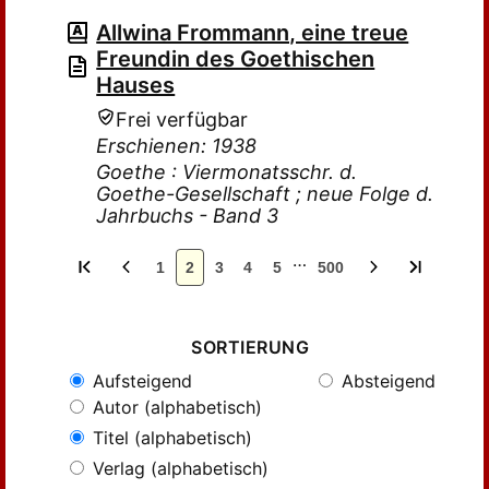
Allwina Frommann, eine treue
Freundin des Goethischen
Hauses
Frei verfügbar
Erschienen: 1938
Goethe : Viermonatsschr. d.
Goethe-Gesellschaft ; neue Folge d.
Jahrbuchs - Band 3
…
1
2
3
4
5
500
SORTIERUNG
Aufsteigend
Absteigend
Autor (alphabetisch)
Titel (alphabetisch)
Verlag (alphabetisch)