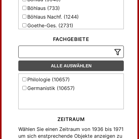
Fehse, Wilhelm (53)
Böhlaus (733)
Fink, Gonthier-Louis (41)
Böhlaus Nachf. (1244)
Fischer-Lamberg, Hanna (41)
Goethe-Ges. (2731)
Flach, Willy (74)
Flitner, Wilhelm (51)
FACHGEBIETE
Fähnrich, Hermann (94)
Grumach, Ernst (114)
Göres, Jörn (35)
ALLE AUSWÄHLEN
Görne, Dieter (35)
Philologie (10657)
Götze, Alfred (44)
Germanistik (10657)
Hagen, Benno von (52)
Hahn, Karl-Heinz (55)
Handrick, Willy (55)
Haussherr, Hans (57)
ZEITRAUM
Hecker, Max (140)
Wählen Sie einen Zeitraum von 1936 bis 1971
Hennig, John (64)
um sich enstprechende Objekte anzeigen zu