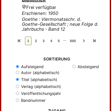
Frei verfügbar
Erschienen: 1950
Goethe : Viermonatsschr. d.
Goethe-Gesellschaft ; neue Folge d.
Jahrbuchs - Band 12
…
1
2
3
4
5
500
SORTIERUNG
Aufsteigend
Absteigend
Autor (alphabetisch)
Titel (alphabetisch)
Verlag (alphabetisch)
Veröffentlichungsjahr
Bandnummer
ZUGANG