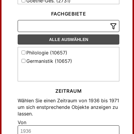
Goethe-Ges. (2731)
Flach, Willy (74)
Flitner, Wilhelm (51)
FACHGEBIETE
Fähnrich, Hermann (94)
Grumach, Ernst (114)
Göres, Jörn (35)
ALLE AUSWÄHLEN
Görne, Dieter (35)
Philologie (10657)
Götze, Alfred (44)
Germanistik (10657)
Hagen, Benno von (52)
Hahn, Karl-Heinz (55)
Handrick, Willy (55)
Haussherr, Hans (57)
ZEITRAUM
Hecker, Max (140)
Wählen Sie einen Zeitraum von 1936 bis 1971
Hennig, John (64)
um sich enstprechende Objekte anzeigen zu
lassen.
Henning, Hans (31)
Von
Herwig, Wolfgang (81)
Hoffmann, Arthur (47)