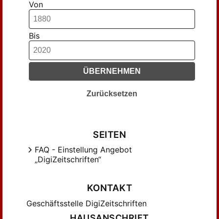
Von
Groten, Manfred (149)
Günter, Heinrich (154)
Handwerker, O.; Höpfl, S. (512)
Bis
Heckel, Rudolf von (98)
Hellmann, Manfred (163)
ÜBERNEHMEN
Hofer, Johannes (124)
Hugelmann, Karl Gottfried (114)
Zurücksetzen
Höpfl, S.; Schuster, F. X. (457)
Höpfl, Simon (650)
Hübinger, Paul Egon (144)
SEITEN
Hüffer, Georg (180)
FAQ - Einstellung Angebot
Jansen, Max (176)
„DigiZeitschriften“
Jedin, Hubert (273)
Joetze, Franz (133)
KONTAKT
Jostes, Franz (129)
Geschäftsstelle DigiZeitschriften
Kampers, Franz (285)
HAUSANSCHRIFT