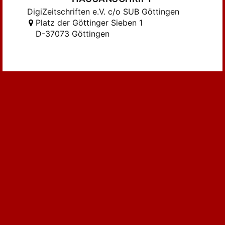
Kampers, Franz; Weiß, Jos. (2016)
DigiZeitschriften e.V. c/o SUB Göttingen
Kampmann, Christoph (209)
Platz der Göttinger Sieben 1
Kleinschmidt, Harald (172)
D-37073 Göttingen
Kölmel, Wilhelm (248)
Laslowski, Ernst (166)
Leturia, Pedro (171)
Löffler, Kl. (146)
Melville, Gert (135)
Merkle, Sebastian (229)
Metz, Wolfgang (377)
Michel, Anton (172)
Morsey, Rudolf (267)
Naegle, August (117)
Neugebauer, Wolfgang (100)
Orterer, Georg (187)
Paulus, N. (243)