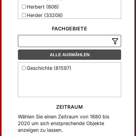
Eichmann, Eduard (264)
Herbert (806)
Ewig, Eugen (112)
Herder (33208)
Fenske, Hans (173)
Karl Alber (527)
Finke, Heinrich (158)
FACHGEBIETE
Theissing (1868)
Freys, E. (2153)
Freys, E.; Jansen, Max (825)
Freys, E.; Weiß, Jos. (330)
ALLE AUSWÄHLEN
Freys, E.; Weiß, Josef (388)
Geschichte (81597)
Funk (313)
Galland, J. (115)
Ganzer, Klaus (158)
Glaser, Hubert (110)
Gotthard, Axel (109)
ZEITRAUM
Gottlob, A. (179)
Wählen Sie einen Zeitraum von 1880 bis
Gottlob, Adolf (102)
2020 um sich enstprechende Objekte
anzeigen zu lassen.
Grauert, Hermann (744)