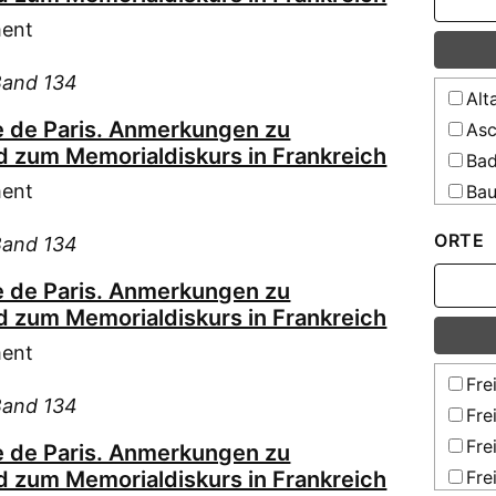
ment
Band 134
Alt
 de Paris. Anmerkungen zu
Asc
 zum Memorialdiskurs in Frankreich
Bad
ment
Bau
Bec
ORTE
Band 134
Boe
Bra
 de Paris. Anmerkungen zu
 zum Memorialdiskurs in Frankreich
Bre
Buc
ment
Buc
Fre
Band 134
Bus
Fre
Büt
Fre
 de Paris. Anmerkungen zu
Car
 zum Memorialdiskurs in Frankreich
Fre