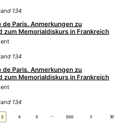
Met
Mic
Band 134
Mor
 de Paris. Anmerkungen zu
Nae
 zum Memorialdiskurs in Frankreich
Neu
ment
Ort
Pau
Band 134
Pau
 de Paris. Anmerkungen zu
Pfa
 zum Memorialdiskurs in Frankreich
Pfa
ment
Pfl
Raa
Band 134
Rea
…
Rep
3
4
5
500
Reu
Reu