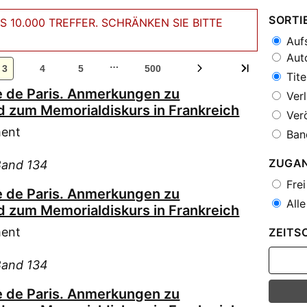
SORTI
 10.000 TREFFER. SCHRÄNKEN SIE BITTE
Aufs
Auto
…
3
4
5
500
Tite
 de Paris. Anmerkungen zu
Verl
 zum Memorialdiskurs in Frankreich
Verö
ment
Ban
ZUGA
Band 134
Frei
 de Paris. Anmerkungen zu
Alle
 zum Memorialdiskurs in Frankreich
ment
ZEITS
Band 134
 de Paris. Anmerkungen zu