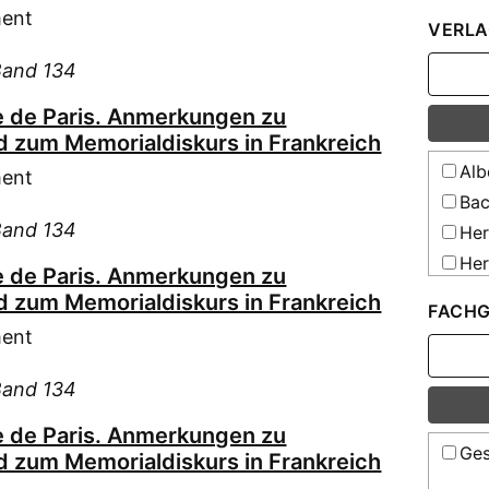
Dan
Fre
ment
VERLA
Dic
Köl
Dit
Band 134
Mün
Dit
Mün
 de Paris. Anmerkungen zu
Duh
Mün
 zum Memorialdiskurs in Frankreich
Dür
Mün
Alb
ment
Ehs
Bac
Eic
Band 134
Her
Ewi
Her
 de Paris. Anmerkungen zu
Fen
Kar
 zum Memorialdiskurs in Frankreich
FACHG
Fin
The
ment
Fre
Fre
Band 134
Fre
 de Paris. Anmerkungen zu
Fre
Ges
 zum Memorialdiskurs in Frankreich
Fun