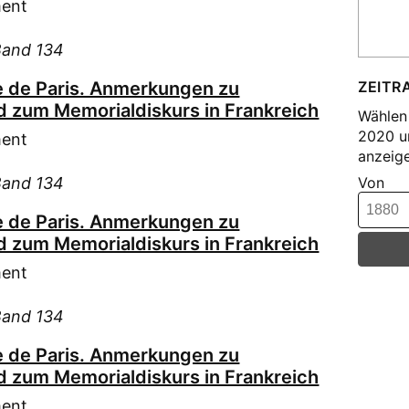
Gal
ment
Gan
Band 134
Gla
Got
 de Paris. Anmerkungen zu
ZEITR
Got
 zum Memorialdiskurs in Frankreich
Wählen 
Got
2020 u
ment
anzeige
Gra
Band 134
Von
Gro
Gün
 de Paris. Anmerkungen zu
Han
 zum Memorialdiskurs in Frankreich
Hec
ment
Hel
Hof
Band 134
Hug
 de Paris. Anmerkungen zu
Höp
 zum Memorialdiskurs in Frankreich
Höp
ment