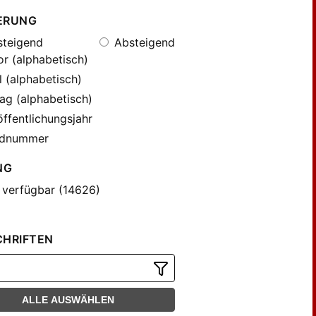
ERUNG
teigend
Absteigend
r (alphabetisch)
l (alphabetisch)
ag (alphabetisch)
ffentlichungsjahr
dnummer
NG
 verfügbar (14626)
CHRIFTEN
ALLE AUSWÄHLEN