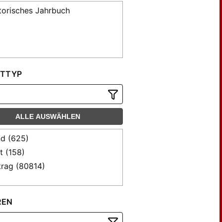
torisches Jahrbuch
TTYP
ALLE AUSWÄHLEN
d (625)
t (158)
trag (80814)
REN