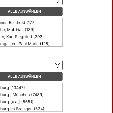
ALLE AUSWÄHLEN
aner, Berthold (177)
he, Matthias (139)
er, Karl Siegfried (292)
mgarten, Paul Maria (125)
ker, Winfried (325)
hm, Laetitia (230)
ubach, Max (1495)
chenmacher, Thomas (138)
ALLE AUSWÄHLEN
hner, Max (565)
hwald, G. von (100)
iburg (13447)
chbell, Gottfried (112)
iburg ; München (7489)
tner, Heinrich (184)
iburg [u.a.] (5551)
dauns, H. (131)
iburg im Breisgau (534)