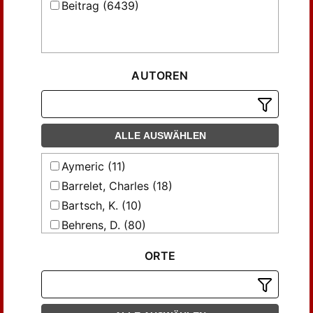
Beitrag (6439)
AUTOREN
ALLE AUSWÄHLEN
Aymeric (11)
Barrelet, Charles (18)
Bartsch, K. (10)
Behrens, D. (80)
Besser, R. (67)
ORTE
Bobertag, F. (32)
Bock, N. (53)
Bornhak, G. (11)