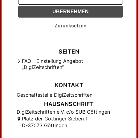
Koch, F. (20)
ÜBERNEHMEN
Koerting, H. (61)
Koschwitz, E. (189)
Zurücksetzen
Kressner, A. (14)
Kulcke, O. (14)
Körting, G. (173)
SEITEN
Kühn (14)
FAQ - Einstellung Angebot
Kühn, K. (21)
„DigiZeitschriften“
Lachmund, A. (12)
Lange, A. (36)
KONTAKT
Lange, August (39)
Geschäftsstelle DigiZeitschriften
Lindner, F. (17)
HAUSANSCHRIFT
Lion, C. Th. (264)
DigiZeitschriften e.V. c/o SUB Göttingen
Lombard, E. (88)
Platz der Göttinger Sieben 1
Lubarsch, E. O. (32)
D-37073 Göttingen
Lüder, A. (58)