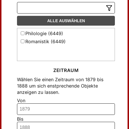
Harczyk, I. (43)
Hartmann, K. A. M. (12)
Hartmann, K. A. Martin (68)
ALLE AUSWÄHLEN
Hartmann, M. (25)
Philologie (6449)
Heller, H. J. (106)
Romanistik (6449)
Hemme, Ad. (35)
Herforth, W. (84)
Herz, J. (16)
Hornemann, F. (43)
ZEITRAUM
Humbert, C. (122)
Wählen Sie einen Zeitraum von 1879 bis
Hönncher, E. (318)
1888 um sich enstprechende Objekte
anzeigen zu lassen.
Junker, H. P. (106)
Von
Klinghardt, H. (14)
Klotzsch, A. (109)
Knauer, O. (18)
Bis
Knörich, W. (113)