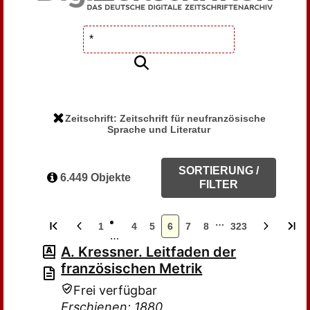
Zeitschrift: Zeitschrift für neufranzösische
Sprache und Literatur
SORTIERUNG /
6.449 Objekte
FILTER
…
1
4
5
6
7
8
323
…
A. Kressner. Leitfaden der
französischen Metrik
Frei verfügbar
Erschienen: 1880