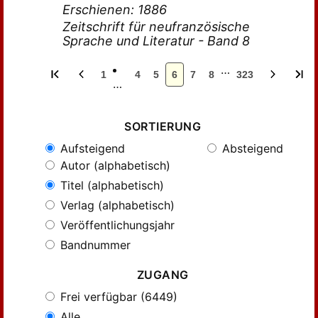
Erschienen: 1886
Zeitschrift für neufranzösische
Sprache und Literatur - Band 8
…
1
4
5
6
7
8
323
…
SORTIERUNG
Aufsteigend
Absteigend
Autor (alphabetisch)
Titel (alphabetisch)
Verlag (alphabetisch)
Veröffentlichungsjahr
Bandnummer
ZUGANG
Frei verfügbar (6449)
Alle