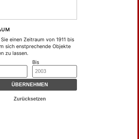
pel, Ernst von (244)
fmann-Riem, Wolfgang (346)
lerbach, Alexander (182)
stein, Günther (206)
AUM
er, Ernst Rudolf (142)
Sie einen Zeitraum von 1911 bis
er, Peter M. (213)
m sich enstprechende Objekte
n zu lassen.
en, Hans Peter (383)
Bis
ass, Hans D. (181)
linek, Walter (185)
ch, Dietrich (127)
ÜBERNEHMEN
pen, Ulrich (116)
sen, Hans (201)
Zurücksetzen
in, Eckart (119)
in, Friedrich (184)
ll, Ernst (169)
llreutter, Otto (553)