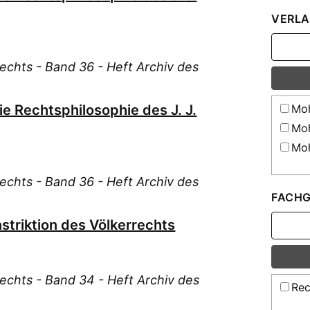
Deg
VERLA
Det
Emi
Eng
Rechts - Band 36 - Heft Archiv des
Eve
Feu
Die Rechtsphilosophie des J. J.
Moh
Fri
Moh
Ger
Moh
Gie
Gla
Rechts - Band 36 - Heft Archiv des
FACHG
Goe
Hah
nstriktion des Völkerrechts
Hec
Hel
Hen
Rechts - Band 34 - Heft Archiv des
Rec
Hes