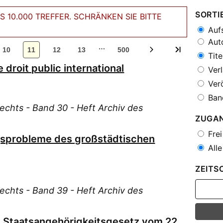
SORTI
 10.000 TREFFER. SCHRÄNKEN SIE BITTE
Aufs
Auto
…
10
11
12
13
500
Tite
 droit public international
Verl
Verö
Ban
Rechts - Band 30 - Heft Archiv des
ZUGA
Frei
gsprobleme des großstädtischen
Alle
ZEITS
Rechts - Band 39 - Heft Archiv des
 Staatsangehörigkeitsgesetz vom 22.