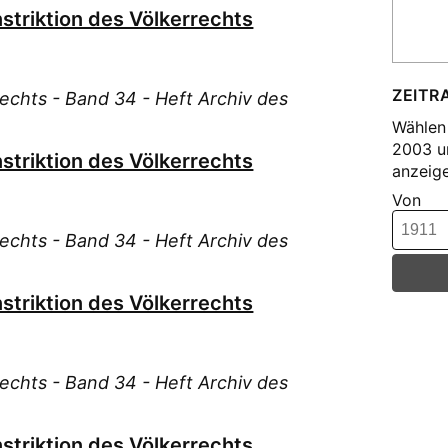
Hip
nstriktion des Völkerrechts
Hof
Hol
Hol
ZEITR
Rechts - Band 34 - Heft Archiv des
Hub
Wählen 
Hub
2003 u
nstriktion des Völkerrechts
anzeige
Ips
Von
Jar
Jel
Rechts - Band 34 - Heft Archiv des
Jes
Kar
nstriktion des Völkerrechts
Kel
Kle
Kle
Rechts - Band 34 - Heft Archiv des
Kno
Koe
nstriktion des Völkerrechts