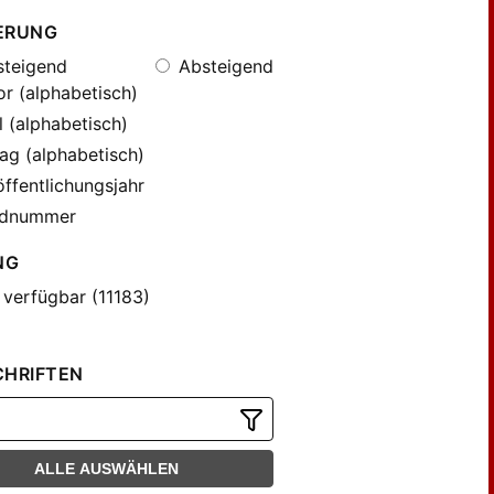
ERUNG
teigend
Absteigend
r (alphabetisch)
l (alphabetisch)
ag (alphabetisch)
ffentlichungsjahr
dnummer
NG
 verfügbar (11183)
CHRIFTEN
ALLE AUSWÄHLEN