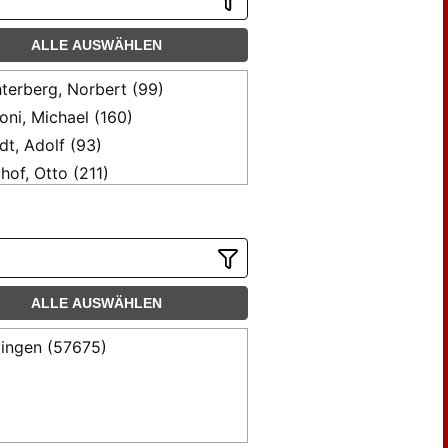
ALLE AUSWÄHLEN
terberg, Norbert (99)
oni, Michael (160)
dt, Adolf (93)
hof, Otto (211)
tholdy, Mendelssohn A. (200)
hge, Herbert (201)
termann, Karl August (221)
finger, Carl (90)
ALLE AUSWÄHLEN
nkenagel, Alexander (126)
nhak, Conrad (153)
ingen (57675)
uer, Rüdiger (142)
linger, Martin (163)
key, Stevan <von> (98)