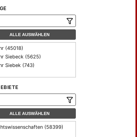
enhart, Christoph (100)
GE
terbeck, Steffen (140)
g, Kurt (128)
el, Christoph (151)
ALLE AUSWÄHLEN
rs, Hans-Ulrich (95)
chte, Paul (121)
r (45018)
edrich, Manfred (105)
r Siebeck (5625)
ber, Hans (280)
r Siebek (743)
se, Friedrich (579)
eser, Walter Schmitt (181)
EBIETE
rlich, Helmut (98)
n, Georg (300)
kel, Johannes (217)
lmuth, H. (93)
ALLE AUSWÄHLEN
sel, Albert (114)
htswissenschaften (58399)
se, Konrad (178)