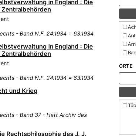
elbstverwaltung in England : Die
 Zentralbehörden
ment
Ach
Rechts - Band N.F. 24.1934 = 63.1934
Ant
Arn
elbstverwaltung in England : Die
Bac
 Zentralbehörden
Bar
ment
ORTE
Bet
Rechts - Band N.F. 24.1934 = 63.1934
Bet
Bil
cht und Krieg
Bla
Bor
Tüb
Bre
echts - Band 37 - Heft Archiv des
Bul
Cse
Die Rechtsphilosophie des J. J.