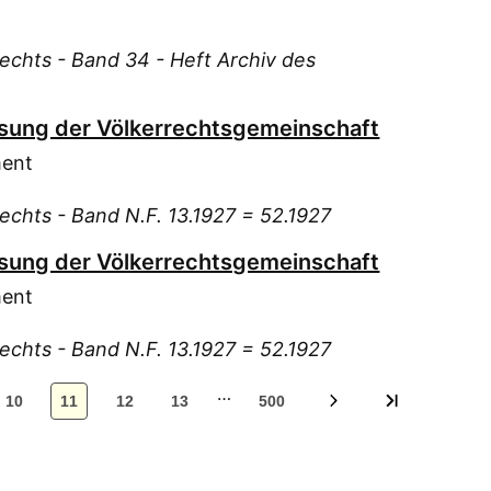
Pas
Pat
Rechts - Band 34 - Heft Archiv des
Pes
Pil
ssung der Völkerrechtsgemeinschaft
Pop
Ric
ment
Rup
echts - Band N.F. 13.1927 = 52.1927
Rüf
Sch
ssung der Völkerrechtsgemeinschaft
Sch
ment
Sch
Sch
echts - Band N.F. 13.1927 = 52.1927
Sch
…
10
11
12
13
500
Sch
Sch
Sel