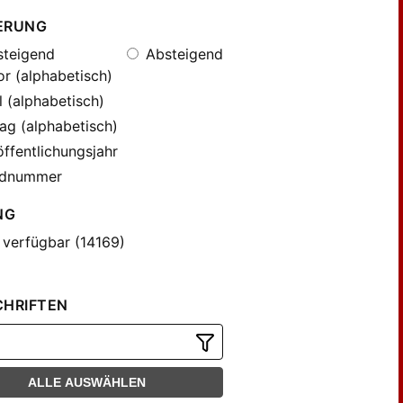
ERUNG
teigend
Absteigend
r (alphabetisch)
l (alphabetisch)
ag (alphabetisch)
ffentlichungsjahr
dnummer
NG
 verfügbar (14169)
CHRIFTEN
ALLE AUSWÄHLEN