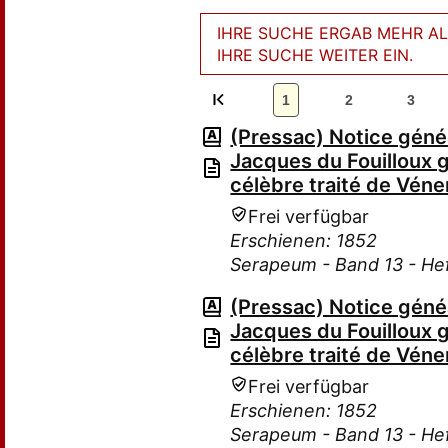
IHRE SUCHE ERGAB MEHR ALS
IHRE SUCHE WEITER EIN.
1
2
3
(Pressac) Notice généa
Jacques du Fouilloux g
célèbre traité de Véner
Frei verfügbar
Erschienen: 1852
Serapeum - Band 13 - He
(Pressac) Notice généa
Jacques du Fouilloux g
célèbre traité de Véner
Frei verfügbar
Erschienen: 1852
Serapeum - Band 13 - He