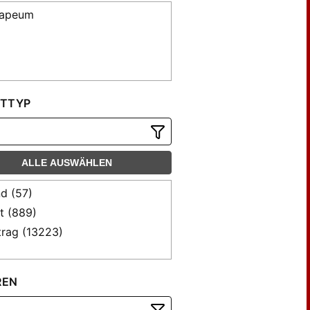
rapeum
TTYP
ALLE AUSWÄHLEN
d (57)
t (889)
trag (13223)
REN