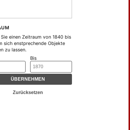
fmann, F. L. (1731)
fmann, Friedrich Lorenz (166)
el, Gustav (53)
ck (45)
AUM
le, Johann (249)
Sie einen Zeitraum von 1840 bis
chhoff, Albrecht (51)
m sich enstprechende Objekte
n zu lassen.
in, K. (27)
Bis
pfel (22)
n, Otto (20)
us, F. X. (64)
ÜBERNEHMEN
us, Fr. X. (44)
us, Xav. (44)
Zurücksetzen
z, F. (29)
tzmann, Louis (19)
z, Anton (48)
endorf, Friedrich (79)