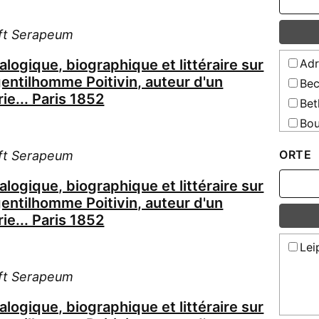
ft Serapeum
logique, biographique et littéraire sur
Adr
entilhomme Poitivin, auteur d'un
Bec
ie... Paris 1852
Bet
Bou
Bru
ORTE
ft Serapeum
Bru
Bru
logique, biographique et littéraire sur
entilhomme Poitivin, auteur d'un
Bru
ie... Paris 1852
Bud
Bäh
Lei
Böh
ft Serapeum
Del
Fal
logique, biographique et littéraire sur