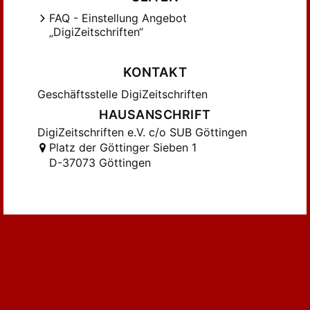
GOLLEK, H. (29)
FAQ - Einstellung Angebot
GRÄBE, HANS-GERT (32)
„DigiZeitschriften“
Grassmann, Hubert (16)
Gräbe, H.-G. (43)
KONTAKT
HERRMANN, M.; VOOEL, W. (16)
Geschäftsstelle DigiZeitschriften
Hecker, H.-D.; Ahlfeld, U. (20)
HAUSANSCHRIFT
Hecker, H.-D.; Herwig, D. (16)
DigiZeitschriften e.V. c/o SUB Göttingen
Herzog, B. (20)
Platz der Göttinger Sieben 1
Hion, Jaak (25)
D-37073 Göttingen
Horváth, J. (85)
Jagnow, I. (17)
Juhnke, F. (32)
K.; STERZ, U.; Drechsler (19)
KELLER, O.-H. (17)
KLEINERT, W. (55)
KLIX, W.D. (16)