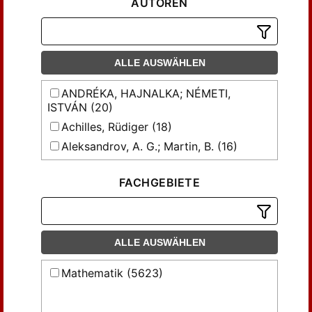
AUTOREN
ALLE AUSWÄHLEN
ANDRÉKA, HAJNALKA; NÉMETI,
ISTVÁN (20)
Achilles, Rüdiger (18)
Aleksandrov, A. G.; Martin, B. (16)
Armanious, M. H. (19)
FACHGEBIETE
BANNUSCHER, W. (51)
BEYER, G. (18)
BEZDEK, KÁROLY (20)
BEZDEK, KÁROLY; Bezdek, András (26)
ALLE AUSWÄHLEN
BOHNE, E. (23)
Mathematik (5623)
BOHNE, E.; MÖLLER, R. (22)
BRAUNER, H. (20)