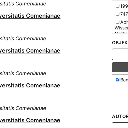
sitatis Comenianae
19
74
versitatis Comenianae
Abh
Wisse
Mathe
sitatis Comenianae
Abh
OBJEK
Kommu
versitatis Comenianae
vater
Einri
Act
Unive
sitatis Comenianae
Ban
Act
versitatis Comenianae
Comen
Aeq
All
schle
sitatis Comenianae
All
AUTO
versitatis Comenianae
holst