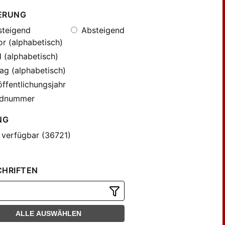
ERUNG
teigend
Absteigend
r (alphabetisch)
l (alphabetisch)
ag (alphabetisch)
ffentlichungsjahr
dnummer
NG
 verfügbar (36721)
CHRIFTEN
ALLE AUSWÄHLEN