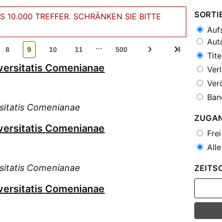
SORTI
 10.000 TREFFER. SCHRÄNKEN SIE BITTE
Aufs
Auto
…
8
9
10
11
500
Tite
versitatis Comenianae
Verl
Verö
Ban
sitatis Comenianae
ZUGA
versitatis Comenianae
Frei
Alle
sitatis Comenianae
ZEITS
versitatis Comenianae