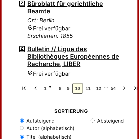
Büroblatt für gerichtliche
Beamte
Ort: Berlin
Frei verfügbar
Erschienen: 1855
Bulletin // Ligue des
Bibliothèques Européennes de
Recherche, LIBER
Frei verfügbar
…
1
8
9
10
11
12
54
…
SORTIERUNG
Aufsteigend
Absteigend
Autor (alphabetisch)
Titel (alphabetisch)