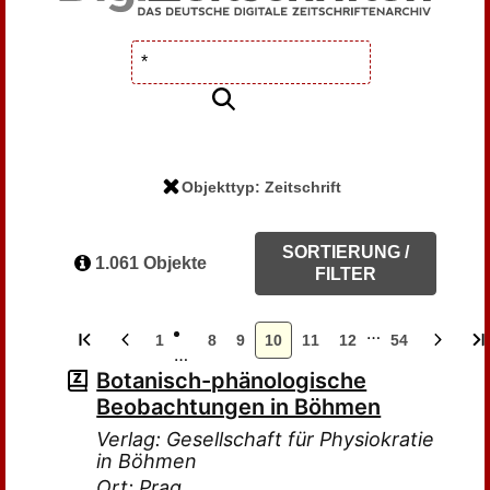
Objekttyp: Zeitschrift
SORTIERUNG /
1.061 Objekte
FILTER
…
1
8
9
10
11
12
54
…
Botanisch-phänologische
Beobachtungen in Böhmen
Verlag: Gesellschaft für Physiokratie
in Böhmen
Ort: Prag