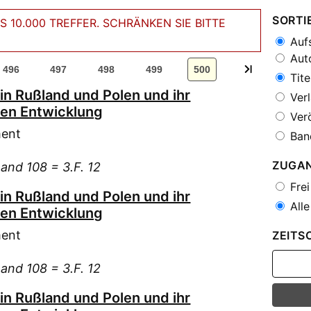
SORTI
 10.000 TREFFER. SCHRÄNKEN SIE BITTE
Aufs
Auto
496
497
498
499
500
Tite
n Rußland und Polen und ihr
Verl
hen Entwicklung
Verö
ment
Ban
ZUGA
Band 108 = 3.F. 12
Frei
n Rußland und Polen und ihr
Alle
hen Entwicklung
ment
ZEITS
Band 108 = 3.F. 12
n Rußland und Polen und ihr