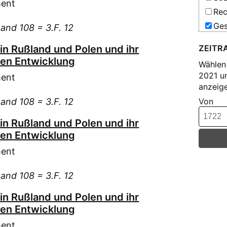
Amt
Gun
ment
Cöl
Bar
Rec
Admin
Ham
Cöt
Laute
Bau
Ges
Band 108 = 3.F. 12
Han
Dar
Amt
Bur
Har
Verke
n Rußland und Polen und ihr
ZEITR
Det
Böh
Hei
hen Entwicklung
Amt
Dor
Wählen 
Böh
Minist
Hen
2021 u
Dre
ment
Car
Justiz
anzeige
Hen
Dre
Cot
Amt
Band 108 = 3.F. 12
Von
Hin
Dui
Justiz
Dec
Hof
Düs
Amt
n Rußland und Polen und ihr
Deu
Minist
Hol
Düs
hen Entwicklung
Dok
Amt
Hol
Sozial
Ebe
ment
Holste
Höp
DuE
Erf
Amt
Höp
Düm
Band 108 = 3.F. 12
Eut
Schle
Kae
Emm
Fle
Amt
n Rußland und Polen und ihr
Kam
Kreis
Fel
Fle
hen Entwicklung
Kat
Ann
Fra
Fra
ment