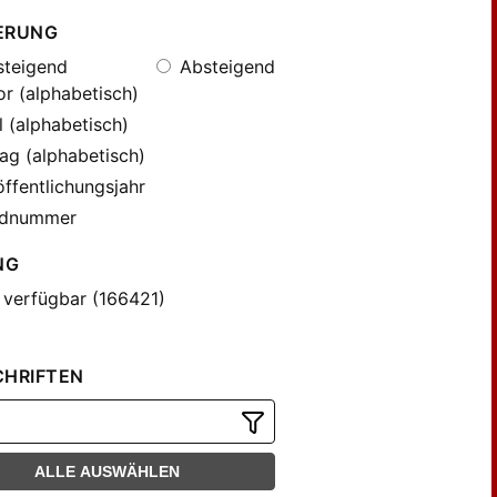
ERUNG
teigend
Absteigend
r (alphabetisch)
l (alphabetisch)
ag (alphabetisch)
ffentlichungsjahr
dnummer
NG
 verfügbar (166421)
CHRIFTEN
ALLE AUSWÄHLEN