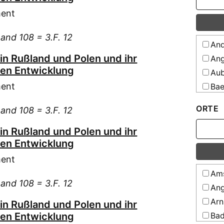
All
ment
All
Preus
Band 108 = 3.F. 12
And
All
Geset
n Rußland und Polen und ihr
Ang
Schwe
hen Entwicklung
Aub
Alp
ment
Bae
Sach-R
preuß
Bec
ORTE
Band 108 = 3.F. 12
ersch
Bee
Veror
Bel
n Rußland und Polen und ihr
Alp
hen Entwicklung
Bel
geord
Amtsb
Bli
ment
zu Me
Blo
Ams
bis zu
Band 108 = 3.F. 12
entha
Bor
Ang
und B
Bra
Arn
n Rußland und Polen und ihr
Alp
Bre
hen Entwicklung
Bad
dem G