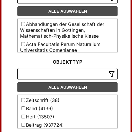
ALLE AUSWÄHLEN
Abhandlungen der Gesellschaft der
Wissenschaften in Göttingen,
Mathematisch-Physikalische Klasse
Acta Facultatis Rerum Naturalium
Universitatis Comenianae
Acta mathematica Universitatis
OBJEKTTYP
Comenianae
Aequationes mathematicae
Archiv für mathematische Logik und
Grundlagenforschung
ALLE AUSWÄHLEN
Archivum mathematicum
Zeitschrift (38)
Beiträge zur Algebra und Geometrie =
Band (4136)
Contributions to algebra and geometry
Heft (13507)
Bulletin de la Société des
Mathématiciens et Physiciens de la RP de
Beitrag (937724)
Serbie, Yougoslavie = Vesnik Društva