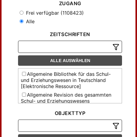
ZUGANG
Frei verfügbar (1108423)
Alle
ZEITSCHRIFTEN
ALLE AUSWÄHLEN
Allgemeine Bibliothek für das Schul-
und Erziehungswesen in Teutschland
[Elektronische Ressource]
Allgemeine Revision des gesammten
Schul- und Erziehungswesens
[Elektronische Ressource]
OBJEKTTYP
Allgemeine Schulzeitung [Elektronische
Ressource]
Allgemeine Schulzeitung [Elektronische
Ressource]