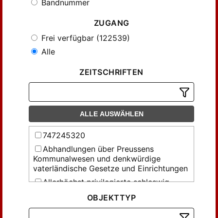
Bandnummer
ZUGANG
Frei verfügbar (122539)
Alle
ZEITSCHRIFTEN
ALLE AUSWÄHLEN
747245320
Abhandlungen über Preussens
Kommunalwesen und denkwürdige
vaterländische Gesetze und Einrichtungen
Allerhöchst privilegierte schleswig-
holsteinische Anzeigen
OBJEKTTYP
Allerhöchst privilegirte holsteinische
Anzeigen