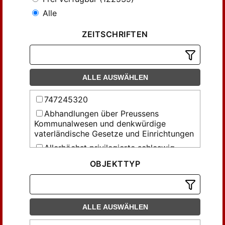
Alle
ZEITSCHRIFTEN
ALLE AUSWÄHLEN
747245320
Abhandlungen über Preussens
Kommunalwesen und denkwürdige
vaterländische Gesetze und Einrichtungen
Allerhöchst privilegierte schleswig-
holsteinische Anzeigen
OBJEKTTYP
Allerhöchst privilegirte holsteinische
Anzeigen
Allgemeine Gerichtszeitung
ALLE AUSWÄHLEN
Allgemeine Verfügungen der
Königlichen Generalkommission für