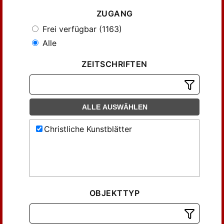
ZUGANG
Frei verfügbar (1163)
Alle
ZEITSCHRIFTEN
ALLE AUSWÄHLEN
Christliche Kunstblätter
OBJEKTTYP