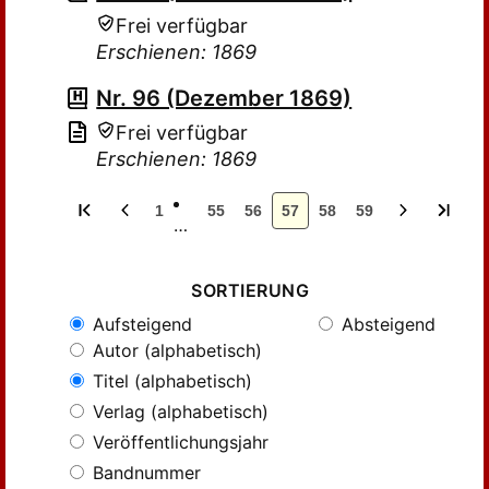
Frei verfügbar
Erschienen: 1869
Nr. 96 (Dezember 1869)
Frei verfügbar
Erschienen: 1869
1
55
56
57
58
59
…
SORTIERUNG
Aufsteigend
Absteigend
Autor (alphabetisch)
Titel (alphabetisch)
Verlag (alphabetisch)
Veröffentlichungsjahr
Bandnummer