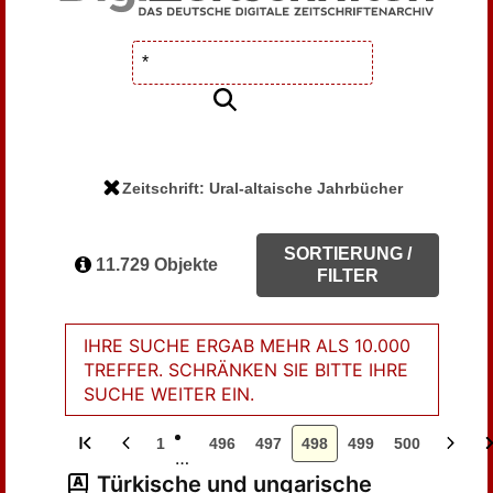
Zeitschrift: Ural-altaische Jahrbücher
SORTIERUNG /
11.729 Objekte
FILTER
IHRE SUCHE ERGAB MEHR ALS 10.000
TREFFER. SCHRÄNKEN SIE BITTE IHRE
SUCHE WEITER EIN.
1
496
497
498
499
500
…
Türkische und ungarische