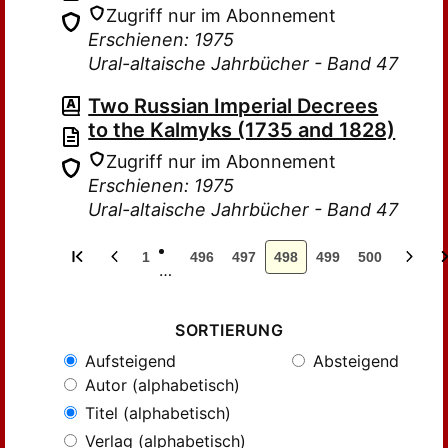
Zugriff nur im Abonnement
Erschienen: 1975
Ural-altaische Jahrbücher - Band 47
Two Russian Imperial Decrees
to the Kalmyks (1735 and 1828)
Zugriff nur im Abonnement
Erschienen: 1975
Ural-altaische Jahrbücher - Band 47
1
496
497
498
499
500
…
SORTIERUNG
Aufsteigend
Absteigend
Autor (alphabetisch)
Titel (alphabetisch)
Verlag (alphabetisch)