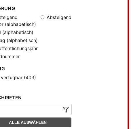
ERUNG
teigend
Absteigend
r (alphabetisch)
l (alphabetisch)
ag (alphabetisch)
ffentlichungsjahr
dnummer
NG
 verfügbar (403)
CHRIFTEN
ALLE AUSWÄHLEN