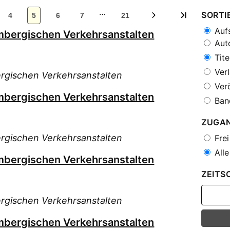
…
SORTI
4
5
6
7
21
Aufs
mbergischen Verkehrsanstalten
Auto
Tite
Verl
rgischen Verkehrsanstalten
Verö
mbergischen Verkehrsanstalten
Ban
ZUGA
rgischen Verkehrsanstalten
Frei
Alle
mbergischen Verkehrsanstalten
ZEITS
rgischen Verkehrsanstalten
mbergischen Verkehrsanstalten