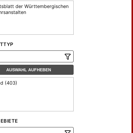
sblatt der Württembergischen
hrsanstalten
TTYP
AUSWAHL AUFHEBEN
d (403)
EBIETE