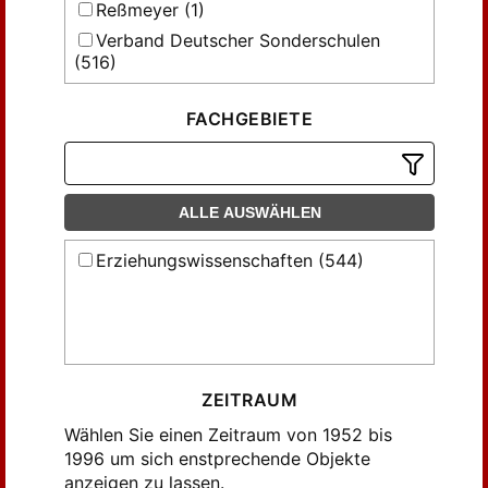
Reßmeyer (1)
Verband Deutscher Sonderschulen
(516)
Verband Deutscher Sonderschulen E.V.
(1)
FACHGEBIETE
Verband Deutscher Sonderschulen e. V.
(9)
Verband Deutscher Sonderschulen e.V.
ALLE AUSWÄHLEN
(10)
W. Reßmeyer (5)
Erziehungswissenschaften (544)
vds Fachverband für
Behindertenpädagogik (1)
ZEITRAUM
Wählen Sie einen Zeitraum von 1952 bis
1996 um sich enstprechende Objekte
anzeigen zu lassen.