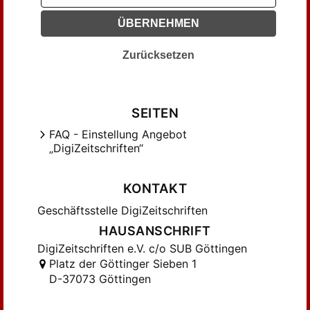
Jahn, Johannes (69)
ÜBERNEHMEN
Jenisch, Erich (31)
Jericke, Alfred (61)
Zurücksetzen
Kilian, Werner (30)
Kippenberg, Anton (34)
Koch, Herbert (59)
SEITEN
Kuhn, Dorothea (43)
FAQ - Einstellung Angebot
Küntzel, Gerhard (34)
„DigiZeitschriften“
Leitzmann, Albert (99)
Linden, Walther (54)
KONTAKT
Markert, Karl (34)
Geschäftsstelle DigiZeitschriften
Matthaei, Rupprecht (246)
HAUSANSCHRIFT
Mayer, Gerhart (31)
DigiZeitschriften e.V. c/o SUB Göttingen
Mayer, Hans (31)
Platz der Göttinger Sieben 1
Mommsen, Momme (65)
D-37073 Göttingen
Morgenstern, Karl; Schreinert, Kurt (54)