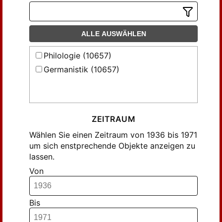
Fähnrich, Hermann (94)
Grumach, Ernst (114)
Göres, Jörn (35)
ALLE AUSWÄHLEN
Görne, Dieter (35)
Philologie (10657)
Götze, Alfred (44)
Germanistik (10657)
Hagen, Benno von (52)
Hahn, Karl-Heinz (55)
Handrick, Willy (55)
Haussherr, Hans (57)
ZEITRAUM
Hecker, Max (140)
Wählen Sie einen Zeitraum von 1936 bis 1971
Hennig, John (64)
um sich enstprechende Objekte anzeigen zu
lassen.
Henning, Hans (31)
Von
Herwig, Wolfgang (81)
Hoffmann, Arthur (47)
Holtzhauer, Helmut (76)
Bis
Hübner, Arthur (30)