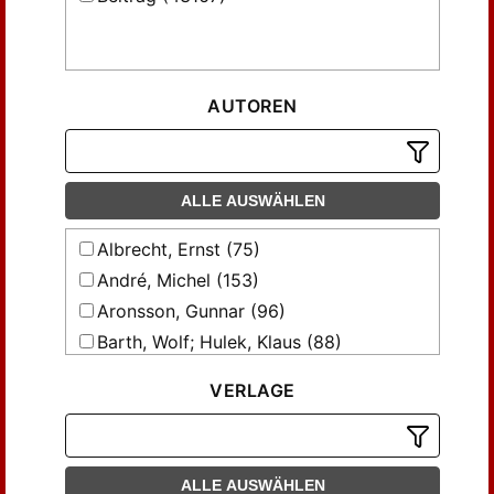
AUTOREN
ALLE AUSWÄHLEN
Albrecht, Ernst (75)
André, Michel (153)
Aronsson, Gunnar (96)
Barth, Wolf; Hulek, Klaus (88)
Basarab, S.; Nica, V. (57)
VERLAGE
Basarab, Serban A. (100)
Bosch, Siegfried (42)
Brega, Alfredo; Tirao, Juan (60)
ALLE AUSWÄHLEN