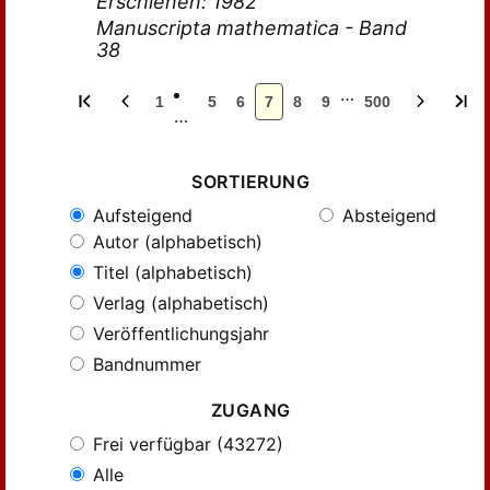
Erschienen: 1982
Manuscripta mathematica - Band
38
…
1
5
6
7
8
9
500
…
SORTIERUNG
Aufsteigend
Absteigend
Autor (alphabetisch)
Titel (alphabetisch)
Verlag (alphabetisch)
Veröffentlichungsjahr
Bandnummer
ZUGANG
Frei verfügbar (43272)
Alle