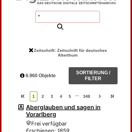
Zeitschrift: Zeitschrift für deutsches
Alterthum
SORTIERUNG /
6.960 Objekte
FILTER
…
1
2
3
4
5
348
Aberglauben und sagen in
Vorarlberg
Frei verfügbar
Erschienen: 1859