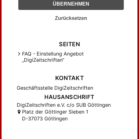
ÜBERNEHMEN
Hoffmeister, Johannes (114)
Irmscher, Hans Dietrich (86)
Zurücksetzen
Kaiser, Gerhard (130)
Kleinschmidt, Erich (247)
Kluckhohn, Paul (303)
SEITEN
Knapp, Fritz Peter (145)
FAQ - Einstellung Angebot
Koch, Franz (115)
„DigiZeitschriften“
Kuhn, Hugo (184)
Köhn, Lothar (307)
KONTAKT
Lange, Wolfgang (83)
Geschäftsstelle DigiZeitschriften
Lehnert, Herbert (176)
HAUSANSCHRIFT
Link, Franz H. (137)
DigiZeitschriften e.V. c/o SUB Göttingen
Martini, Fritz (257)
Platz der Göttinger Sieben 1
Menke, Bettine (90)
D-37073 Göttingen
Meyer, Herman (100)
Michael, Wolfgang F. (162)