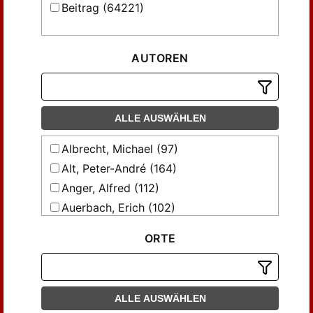
Beitrag (64221)
AUTOREN
ALLE AUSWÄHLEN
Albrecht, Michael (97)
Alt, Peter-André (164)
Anger, Alfred (112)
Auerbach, Erich (102)
Baesecke, Georg (106)
ORTE
Benz, Ernst (279)
Bermejo-Rubio, Fernando (102)
Bietak, Wilhelm (100)
ALLE AUSWÄHLEN
Blasberg, Cornelia (86)