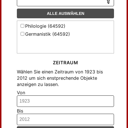
Fromm, Hans (219)
Frühwald, Wolfgang (134)
ALLE AUSWÄHLEN
Gennrich, Friedrich (95)
Philologie (64592)
Glockner, Hermann (207)
Germanistik (64592)
Goldammer, Kurt (140)
Graevenitz, Gerhart von (149)
Greber, Erika (78)
Gundolf, Friedrich (114)
ZEITRAUM
Hain, Mathilde (98)
Wählen Sie einen Zeitraum von 1923 bis
Harth, Dietrich (93)
2012 um sich enstprechende Objekte
anzeigen zu lassen.
Haug, Walter (183)
Von
Haverkamp, Anselm (175)
Henel, Heinrich (99)
Hennig, John (168)
Bis
Hermand, Jost (139)
Heselhaus, Clemens (101)