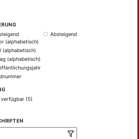
ERUNG
teigend
Absteigend
r (alphabetisch)
l (alphabetisch)
ag (alphabetisch)
ffentlichungsjahr
dnummer
NG
 verfügbar (5)
CHRIFTEN