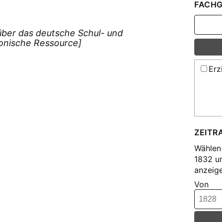
FACHG
über das deutsche Schul- und
onische Ressource]
Erz
ZEITR
Wählen 
1832 u
anzeige
Von