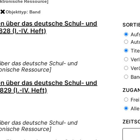
ektronische Ressource]
Objekttyp: Band
en über das deutsche Schul- und
SORTI
28 (I.-IV. Heft)
Aufs
Auto
Tite
Verl
über das deutsche Schul- und
Verö
onische Ressource]
Ban
en über das deutsche Schul- und
29 (I.-IV. Heft)
ZUGA
Frei
Alle
ZEITS
über das deutsche Schul- und
onische Ressource]