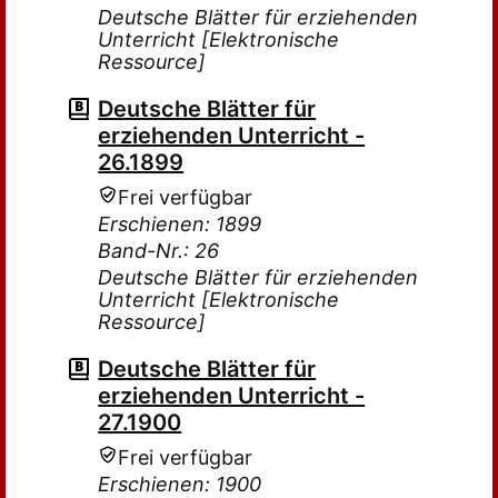
Deutsche Blätter für erziehenden
Unterricht [Elektronische
Ressource]
Deutsche Blätter für
erziehenden Unterricht -
26.1899
Frei verfügbar
Erschienen: 1899
Band-Nr.: 26
Deutsche Blätter für erziehenden
Unterricht [Elektronische
Ressource]
Deutsche Blätter für
erziehenden Unterricht -
27.1900
Frei verfügbar
Erschienen: 1900