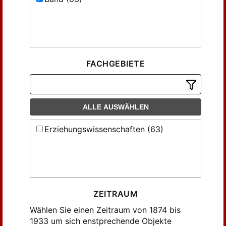
FACHGEBIETE
ALLE AUSWÄHLEN
Erziehungswissenschaften (63)
ZEITRAUM
Wählen Sie einen Zeitraum von 1874 bis
1933 um sich enstprechende Objekte