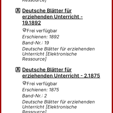
Deutsche Blätter für
erziehenden Unterricht -
19.1892
Frei verfügbar
Erschienen: 1892
Band-Nr.: 19
Deutsche Blätter für erziehenden
Unterricht [Elektronische
Ressource]
Deutsche Blätter für
erziehenden Unterricht - 2.1875
Frei verfügbar
Erschienen: 1875
Band-Nr.: 2
Deutsche Blätter für erziehenden
Unterricht [Elektronische
Ressource]