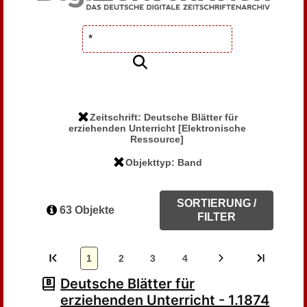
Zeitschrift: Deutsche Blätter für
erziehenden Unterricht [Elektronische
Ressource]
Objekttyp: Band
SORTIERUNG /
63 Objekte
FILTER
1
2
3
4
Deutsche Blätter für
erziehenden Unterricht - 1.1874