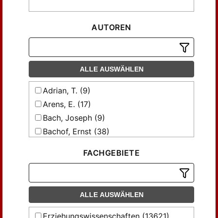
AUTOREN
ALLE AUSWÄHLEN
Adrian, T. (9)
Arens, E. (17)
Bach, Joseph (9)
Bachof, Ernst (38)
Bauder, Wilhelm (21)
FACHGEBIETE
Becker, R. (7)
Berndt, Richard (6)
Bl., ... (13)
ALLE AUSWÄHLEN
Blasel, ... (8)
Bludau, A. (8)
Erziehungswissenschaften (13621)