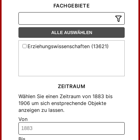
Bauder, Wilhelm (21)
FACHGEBIETE
Becker, R. (7)
Berndt, Richard (6)
Bl., ... (13)
ALLE AUSWÄHLEN
Blasel, ... (8)
Bludau, A. (8)
Erziehungswissenschaften (13621)
Bone, Karl (22)
Bork, Heinrich (24)
Brandt, Paul (9)
Brunner, August (7)
ZEITRAUM
Buschmann, August (11)
Wählen Sie einen Zeitraum von 1883 bis
Buschmann, Josef (11)
1906 um sich enstprechende Objekte
Buschmann, Joseph (15)
anzeigen zu lassen.
Büsch, Th. (15)
Von
Cramer, Franz (14)
Curschmann, F. (11)
Bis