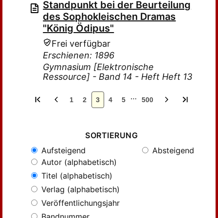
Standpunkt bei der Beurteilung
des Sophokleischen Dramas
"König Ödipus"
Frei verfügbar
Erschienen: 1896
Gymnasium [Elektronische
Ressource] - Band 14 - Heft Heft 13
…
1
2
3
4
5
500
SORTIERUNG
Aufsteigend
Absteigend
Autor (alphabetisch)
Titel (alphabetisch)
Verlag (alphabetisch)
Veröffentlichungsjahr
Bandnummer