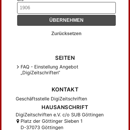
Dylewski, J. (9)
Dörwald, Paul (32)
Eichler, Hubert (12)
ÜBERNEHMEN
Elfes, ... (12)
Erbe, ... (6)
Zurücksetzen
Eschweiler, A. (27)
Ess, Fr. (14)
Frank, Joseph (9)
SEITEN
Franke, ... (35)
FAQ - Einstellung Angebot
„DigiZeitschriften“
Franke, J. M. (7)
Freericks, Herm. (6)
KONTAKT
Fritsch, ... (11)
Frommelt, ... (8)
Geschäftsstelle DigiZeitschriften
Führer, A. (11)
HAUSANSCHRIFT
Gehlen, ... (7)
DigiZeitschriften e.V. c/o SUB Göttingen
Platz der Göttinger Sieben 1
Golling, J. (44)
D-37073 Göttingen