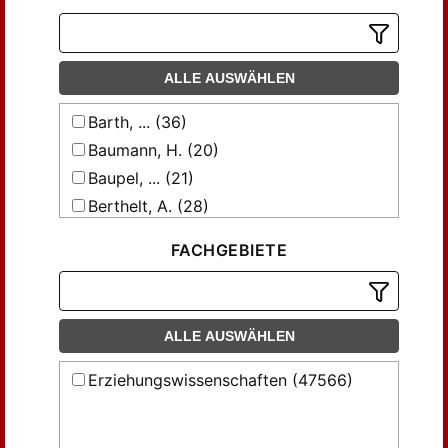
ALLE AUSWÄHLEN
Barth, ... (36)
Baumann, H. (20)
Baupel, ... (21)
Berthelt, A. (28)
Bewer, Max (22)
FACHGEBIETE
Böhme, Alfred (49)
Büttner, Georg (23)
Clausnitzer, L. (28)
ALLE AUSWÄHLEN
Dittes, Friedrich (22)
Dürre, E. (307)
Erziehungswissenschaften (47566)
Dürre, Ed. (24)
Dürre, Eduard (156)