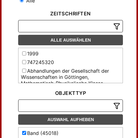
Alle
ZEITSCHRIFTEN
ALLE AUSWÄHLEN
1999
747245320
Abhandlungen der Gesellschaft der
Wissenschaften in Göttingen,
Mathematisch-Physikalische Klasse
Abhandlungen über Preussens
OBJEKTTYP
Kommunalwesen und denkwürdige
vaterländische Gesetze und Einrichtungen
Acta Facultatis Rerum Naturalium
Universitatis Comenianae
AUSWAHL AUFHEBEN
Acta mathematica Universitatis
Band (45018)
Comenianae