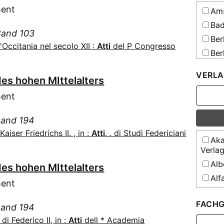
Bar
ment
Bei
Ams
Geome
Bau
Bad
and g
Band 103
Bec
Ber
Bei
Occitania nel secolo XII :
Atti
del P Congresso
Bec
Ber
Techni
Beh
Ber
Bei
VERLA
deuts
Ber
 des hohen MIttelalters
Ber
Bei
Bia
Ber
ment
deuts
Bis
Ber
Alain 
Bei
(134)
 Band 194
Petro
Bla
iser Friedrichs II. , in :
Atti
. . di Studi Federiciani
Ber
Bib
Aka
Bom
Ber
Verlag
Bib
Bom
Ber
Alb
 des hohen MIttelalters
Willib
Bil
Ber
Alf
Blä
Buc
ment
Dortm
Kirch
Asc
Cap
Ber
FACHG
Bul
Bib
 Band 194
Cas
Ber
Europ
di Federico II, in :
Atti
dell * Academia
Bir