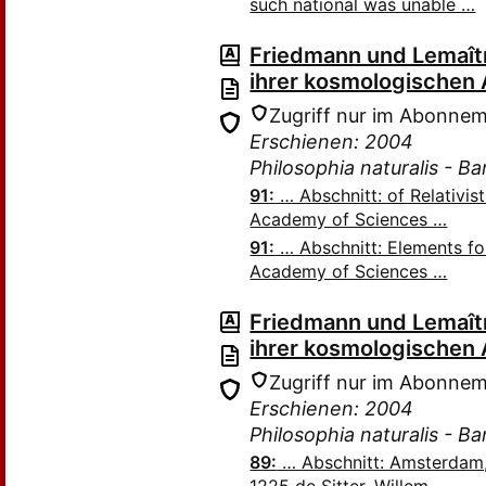
such national was unable …
Friedmann und Lemaître
ihrer kosmologischen 
Zugriff nur im Abonne
Erschienen: 2004
Philosophia naturalis - B
91:
… Abschnitt: of Relativis
Academy of Sciences …
91:
… Abschnitt: Elements for
Academy of Sciences …
Friedmann und Lemaître
ihrer kosmologischen 
Zugriff nur im Abonne
Erschienen: 2004
Philosophia naturalis - B
89:
… Abschnitt: Amsterdam,