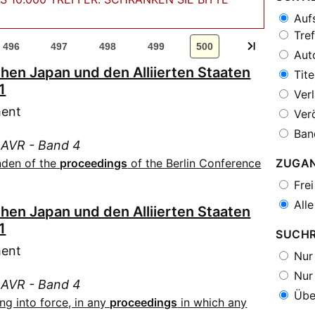
Aufs
Tref
496
497
498
499
500
Auto
hen Japan und den Alliierten Staaten
Tite
1
Verl
ment
Verö
Ban
: AVR - Band 4
nden of the
proceedings
of the Berlin Conference
ZUGA
Frei
Alle
hen Japan und den Alliierten Staaten
1
SUCH
ment
Nur 
Nur 
: AVR - Band 4
Über
g into force, in any
proceedings
in which any