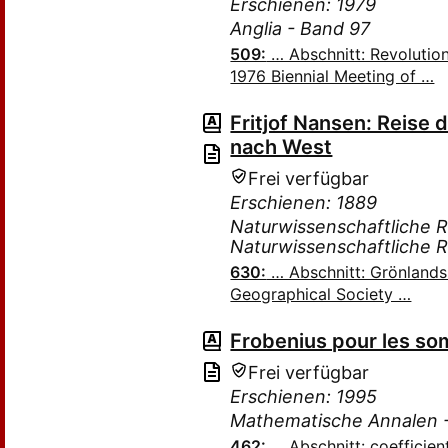
Erschienen: 1979
Anglia - Band 97
509:
… Abschnitt: Revolution 
1976 Biennial Meeting of …
Fritjof Nansen: Reise
nach West
Frei verfügbar
Erschienen: 1889
Naturwissenschaftliche R
Naturwissenschaftliche 
630:
… Abschnitt: Grönlands
Geographical Society …
Frobenius pour les s
Frei verfügbar
Erschienen: 1995
Mathematische Annalen 
462:
… Abschnitt: coefficient