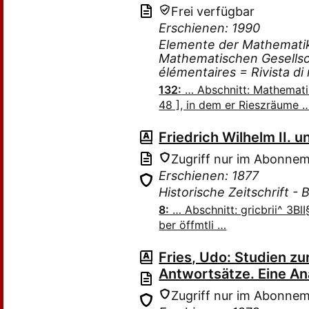
Frei verfügbar
Erschienen: 1990
Elemente der Mathematik 
Mathematischen Gesells
élémentaires = Rivista d
132:
… Abschnitt: Mathemati
48 ], in dem er Rieszräume 
Friedrich Wilhelm II. 
Zugriff nur im Abonne
Erschienen: 1877
Historische Zeitschrift - 
8:
… Abschnitt: gricbrii^ 3BlI
ber öffmtli …
Fries, Udo: Studien zu
Antwortsätze. Eine A
Zugriff nur im Abonne