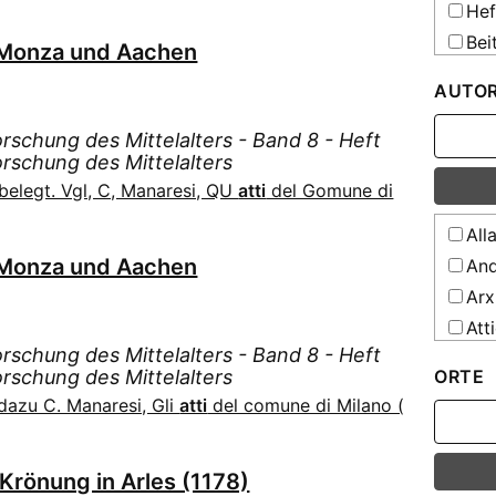
Hef
Arb
Bei
Arc
, Monza und Aachen
Arc
AUTO
Deuts
Beför
rschung des Mittelalters - Band 8 - Heft
der Qu
orschung des Mittelalters
Geschi
belegt. Vgl, C, Manaresi, QU
atti
del Gomune di
Arc
Arc
All
Arc
, Monza und Aachen
And
Arc
Arx
Arc
Att
ALW
rschung des Mittelalters - Band 8 - Heft
Aye
Arc
orschung des Mittelalters
ORTE
BRO
Arc
 dazu C. Manaresi, Gli
atti
del comune di Milano (
BRO
und G
Bal
Arc
Krönung in Arles (1178)
Bar
Arc