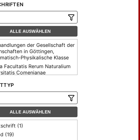
CHRIFTEN
ALLE AUSWÄHLEN
andlungen der Gesellschaft der
nschaften in Göttingen,
matisch-Physikalische Klasse
a Facultatis Rerum Naturalium
rsitatis Comenianae
a mathematica Universitatis
TTYP
ianae
uationes mathematicae
lia
ALLE AUSWÄHLEN
eiger der
othekwissenschaft
schrift (1)
eiger für Bibliographie und
d (19)
othekwissenschaft