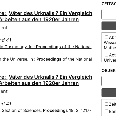
ZEITS
: ,Väter des Urknalls'? Ein Vergleich
Arbeiten aus den 1920er Jahren
ment
Abh
and 41
Wisse
tic Cosmology. In :
Proceedings
of the National
Mathe
Act
 the Universe. In :
Proceedings
of the National
Unive
Act
OBJEK
Comen
: ,Väter des Urknalls'? Ein Vergleich
Aeq
Arbeiten aus den 1920er Jahren
Ang
ment
Anz
Bibli
and 41
Zeit
Anz
 Section of Sciences,
Proceedings
19, S. 1217-
Ban
Bibli