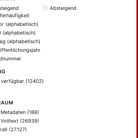
teigend
Absteigend
ferhäufigkeit
r (alphabetisch)
l (alphabetisch)
ag (alphabetisch)
ffentlichungsjahr
dnummer
NG
 verfügbar (12402)
RAUM
Metadaten (188)
Volltext (26939)
all (27.127)