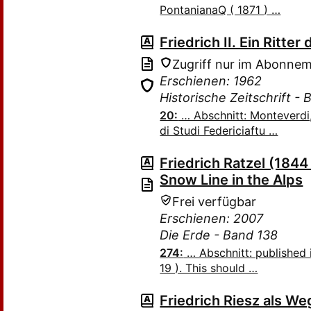
PontanianaQ ( 1871 ) …
Friedrich II. Ein Ritter
Zugriff nur im Abonne
Erschienen: 1962
Historische Zeitschrift -
20:
… Abschnitt: Monteverdi, 
di Studi Federiciaftu …
Friedrich Ratzel (1844
Snow Line in the Alps
Frei verfügbar
Erschienen: 2007
Die Erde - Band 138
274:
… Abschnitt: published 
19 ). This should …
Friedrich Riesz als We