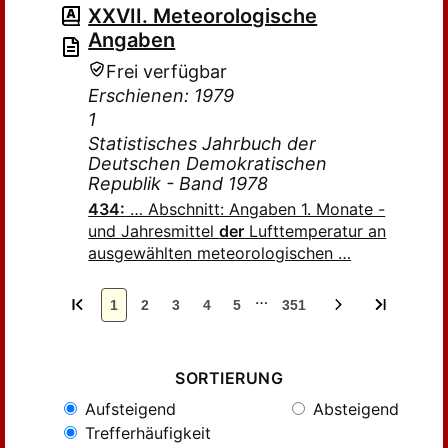
XXVII. Meteorologische
Angaben
Frei verfügbar
Erschienen: 1979
1
Statistisches Jahrbuch der
Deutschen Demokratischen
Republik - Band 1978
434:
… Abschnitt: Angaben 1. Monate -
und Jahresmittel
der
Lufttemperatur an
ausgewählten meteorologischen …
…
1
2
3
4
5
351
SORTIERUNG
Aufsteigend
Absteigend
Trefferhäufigkeit