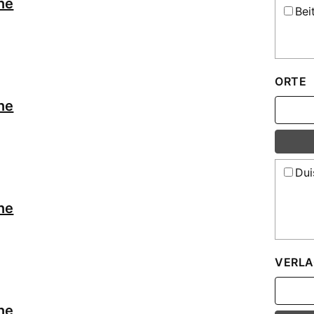
ne
Bei
ORTE
ne
Dui
ne
VERLA
ne