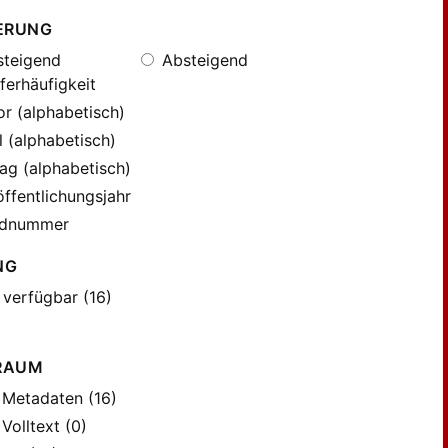
ERUNG
teigend
Absteigend
ferhäufigkeit
r (alphabetisch)
l (alphabetisch)
ag (alphabetisch)
ffentlichungsjahr
dnummer
NG
 verfügbar (16)
RAUM
Metadaten (16)
Volltext (0)