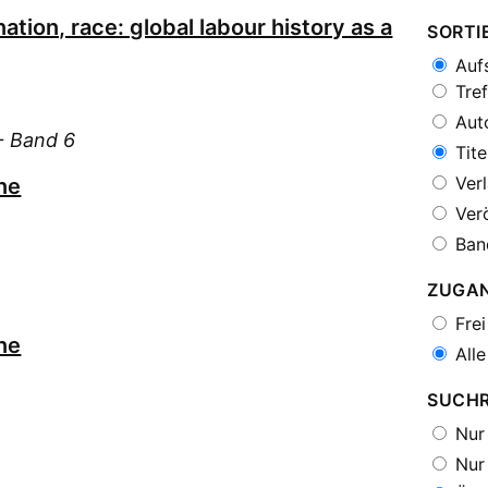
ation, race: global labour history as a
SORTI
Aufs
Tref
Auto
- Band 6
Tite
Verl
ne
Verö
Ban
ZUGA
Frei
ne
Alle
SUCH
Nur 
Nur 