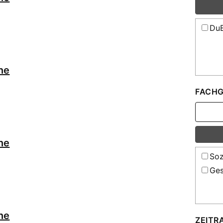
DuE
ne
FACHG
ne
Soz
Ges
ne
ZEITR