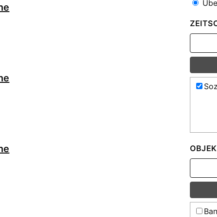
Über
ne
ZEITS
ne
Soz
ne
OBJEK
Ban