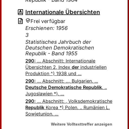
Internationale Übersichten
Frei verfügbar
Erschienen: 1956
3
Statistisches Jahrbuch der
Deutschen Demokratischen
Republik - Band 1955
290:
… Abschnitt: Internationale
Übersichten 2, Index
der
industriellen
Produktion ^) 1938 und …
290:
… Abschnitt: ..,. Bulgarien. ...
Deutsche
Demokratische
Republik
. ..
Jugoslawien *). …
290:
… Abschnitt: , Volksdemokratische
Republik
Korea *) Polen. .. Rumänien L.
Sowjetunion. …
Weitere Volltexttreffer anzeigen