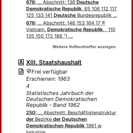
676:
… Abschnitt: 138
Deutsche
Demokratische
Republik
. 65 106 112 117
125 133 141
Deutsche
Bundesrepublik …
676:
… Abschnitt: 148 153 164 17 ®
Vietnam,
Demokratische
Republik
. , 110
135 150 172 186 “) …
Weitere Volltexttreffer anzeigen
XIII. Staatshaushalt
Frei verfügbar
Erschienen: 1963
4
Statistisches Jahrbuch der
Deutschen Demokratischen
Republik - Band 1962
250:
… Abschnitt: Beschäftigtenstruktur
der
Bezirke
der
Deutschen
Demokratischen
Republik
1961 w
Industrie …