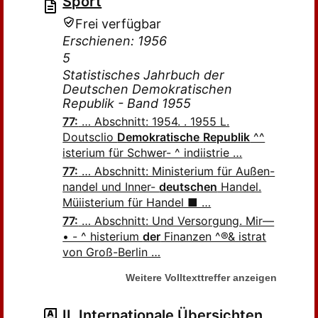
Sport
Frei verfügbar
Erschienen: 1956
5
Statistisches Jahrbuch der
Deutschen Demokratischen
Republik - Band 1955
77:
… Abschnitt: 1954. . 1955 L.
Doutsclio
Demokratische
Republik
^^
isterium für Schwer- ^ indiistrie …
77:
… Abschnitt: Ministerium für Außen-
nandel und Inner-
deutschen
Handel.
Müiisterium für Handel ■ …
77:
… Abschnitt: Und Versorgung. Mir—
• - ^ histerium
der
Finanzen ^®& istrat
von Groß-Berlin …
Weitere Volltexttreffer anzeigen
II. Internationale Übersichten