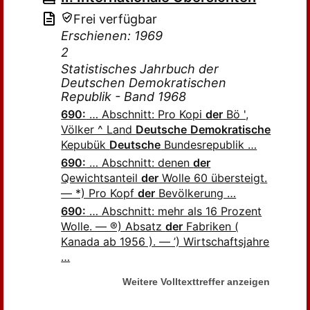
Frei verfügbar
Erschienen: 1969
2
Statistisches Jahrbuch der
Deutschen Demokratischen
Republik - Band 1968
690:
… Abschnitt: Pro Kopi
der
Bö ',
Völker ^ Land
Deutsche
Demokratische
Kepubük
Deutsche
Bundesrepublik …
690:
… Abschnitt: denen
der
Qewichtsanteil
der
Wolle 60 übersteigt.
— *) Pro Kopf
der
Bevölkerung …
690:
… Abschnitt: mehr als 16 Prozent
Wolle. — ®) Absatz
der
Fabriken (
Kanada ab 1956 ). — ’) Wirtschaftsjahre
…
Weitere Volltexttreffer anzeigen