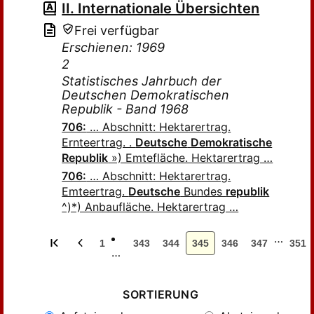
II. Internationale Übersichten
Frei verfügbar
Erschienen: 1969
2
Statistisches Jahrbuch der
Deutschen Demokratischen
Republik - Band 1968
706:
… Abschnitt: Hektarertrag.
Ernteertrag. .
Deutsche
Demokratische
Republik
») Emtefläche. Hektarertrag …
706:
… Abschnitt: Hektarertrag.
Emteertrag.
Deutsche
Bundes
republik
^)*) Anbaufläche. Hektarertrag …
…
1
343
344
345
346
347
351
…
SORTIERUNG