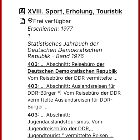
XVIII. Sport, Erholung, Touristik
Frei verfügbar
Erschienen: 1977
1
Statistisches Jahrbuch der
Deutschen Demokratischen
Republik - Band 1976
403:
… Abschnitt: Reisebüro
der
Deutschen
Demokratischen
Republik
Vom Reisebüro
der
DDR vermittelte …
403:
… Abschnitt: Auslandsreisen für
DDR-Bürger *) Vom Reisebüro
der
DDR
vermittelte Auslandsreisen für DDR-
Bürger …
403:
… Abschnitt:
Jugendauslandstourismus. Vom
Jugendreisebüro
der
DDR, ,
Jugendtourist “ vermittelte Reisen …