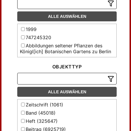
ALLE AUSWÄHLEN
1999
747245320
Abbildungen seltener Pflanzen des
Königl[ich] Botanischen Gartens zu Berlin
Abhandlungen der Gesellschaft der
Wissenschaften in Göttingen,
OBJEKTTYP
Mathematisch-Physikalische Klasse
Abhandlungen des Thüringischen
Botanischen Vereins 'Irmischia' zu
Sondershausen
ALLE AUSWÄHLEN
Abhandlungen über Preussens
Zeitschrift (1061)
Kommunalwesen und denkwürdige
vaterländische Gesetze und Einrichtungen
Band (45018)
Acta Facultatis Rerum Naturalium
Heft (325647)
Universitatis Comenianae
Beitrag (6925719)