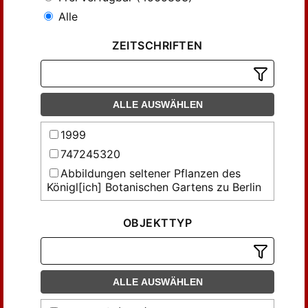
Alle
ZEITSCHRIFTEN
ALLE AUSWÄHLEN
1999
747245320
Abbildungen seltener Pflanzen des
Königl[ich] Botanischen Gartens zu Berlin
Abhandlungen der Gesellschaft der
Wissenschaften in Göttingen,
OBJEKTTYP
Mathematisch-Physikalische Klasse
Abhandlungen des Thüringischen
Botanischen Vereins 'Irmischia' zu
Sondershausen
ALLE AUSWÄHLEN
Abhandlungen über Preussens