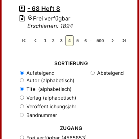
- 68 Heft 8
Frei verfügbar
Erschienen: 1894
…
1
2
3
4
5
6
500
SORTIERUNG
Aufsteigend
Absteigend
Autor (alphabetisch)
Titel (alphabetisch)
Verlag (alphabetisch)
Veröffentlichungsjahr
Bandnummer
ZUGANG
Frei verfügbar (4565853)