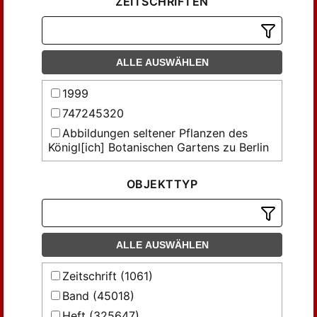
ZEITSCHRIFTEN
ALLE AUSWÄHLEN
1999
747245320
Abbildungen seltener Pflanzen des
Königl[ich] Botanischen Gartens zu Berlin
Abhandlungen der Gesellschaft der
Wissenschaften in Göttingen,
OBJEKTTYP
Mathematisch-Physikalische Klasse
Abhandlungen des Thüringischen
Botanischen Vereins 'Irmischia' zu
Sondershausen
ALLE AUSWÄHLEN
Abhandlungen über Preussens
Zeitschrift (1061)
Kommunalwesen und denkwürdige
vaterländische Gesetze und Einrichtungen
Band (45018)
Acta Facultatis Rerum Naturalium
Heft (325647)