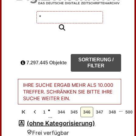
SORTIERUNG /
7.297.445 Objekte
FILTER
IHRE SUCHE ERGAB MEHR ALS 10.000
TREFFER. SCHRÄNKEN SIE BITTE IHRE
SUCHE WEITER EIN.
…
1
344
345
346
347
348
500
…
(ohne Kategorisierung)
Frei verfügbar