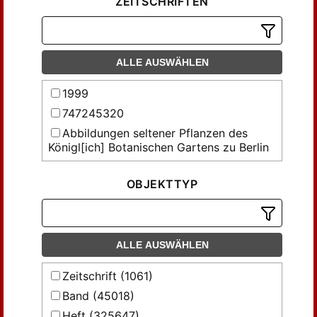
ZEITSCHRIFTEN
ALLE AUSWÄHLEN
1999
747245320
Abbildungen seltener Pflanzen des
Königl[ich] Botanischen Gartens zu Berlin
Abhandlungen der Gesellschaft der
Wissenschaften in Göttingen,
OBJEKTTYP
Mathematisch-Physikalische Klasse
Abhandlungen des Thüringischen
Botanischen Vereins 'Irmischia' zu
Sondershausen
ALLE AUSWÄHLEN
Abhandlungen über Preussens
Zeitschrift (1061)
Kommunalwesen und denkwürdige
vaterländische Gesetze und Einrichtungen
Band (45018)
Acta Facultatis Rerum Naturalium
Heft (325647)