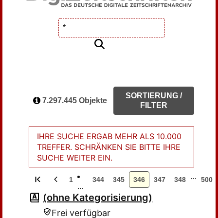
SORTIERUNG /
7.297.445 Objekte
FILTER
IHRE SUCHE ERGAB MEHR ALS 10.000
TREFFER. SCHRÄNKEN SIE BITTE IHRE
SUCHE WEITER EIN.
…
1
344
345
346
347
348
500
…
(ohne Kategorisierung)
Frei verfügbar