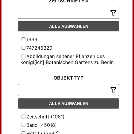
ZEITSCHRIFTEN
ALLE AUSWÄHLEN
1999
747245320
Abbildungen seltener Pflanzen des
Königl[ich] Botanischen Gartens zu Berlin
Abhandlungen der Gesellschaft der
Wissenschaften in Göttingen,
OBJEKTTYP
Mathematisch-Physikalische Klasse
Abhandlungen des Thüringischen
Botanischen Vereins 'Irmischia' zu
Sondershausen
ALLE AUSWÄHLEN
Abhandlungen über Preussens
Zeitschrift (1061)
Kommunalwesen und denkwürdige
vaterländische Gesetze und Einrichtungen
Band (45018)
Acta Facultatis Rerum Naturalium
Heft (325647)