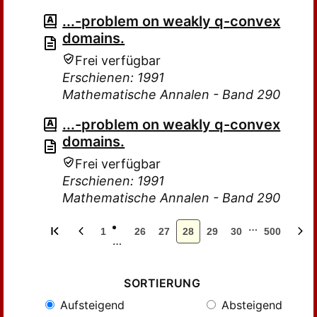
...-problem on weakly q-convex
domains.
Frei verfügbar
Erschienen: 1991
Mathematische Annalen - Band 290
...-problem on weakly q-convex
domains.
Frei verfügbar
Erschienen: 1991
Mathematische Annalen - Band 290
…
1
26
27
28
29
30
500
…
SORTIERUNG
Aufsteigend
Absteigend