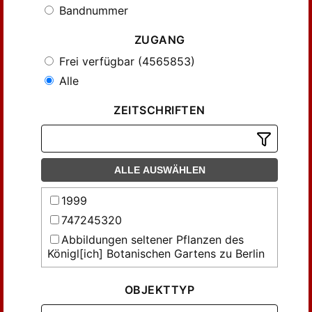
Bandnummer
ZUGANG
Frei verfügbar (4565853)
Alle
ZEITSCHRIFTEN
ALLE AUSWÄHLEN
1999
747245320
Abbildungen seltener Pflanzen des
Königl[ich] Botanischen Gartens zu Berlin
Abhandlungen der Gesellschaft der
Wissenschaften in Göttingen,
OBJEKTTYP
Mathematisch-Physikalische Klasse