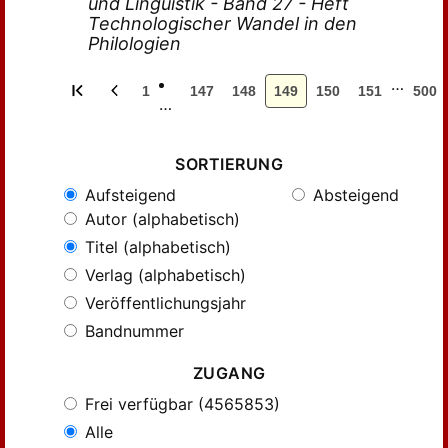
und Linguistik - Band 27 - Heft
Technologischer Wandel in den
Philologien
…
1
147
148
149
150
151
500
…
SORTIERUNG
Aufsteigend
Absteigend
Autor (alphabetisch)
Titel (alphabetisch)
Verlag (alphabetisch)
Veröffentlichungsjahr
Bandnummer
ZUGANG
Frei verfügbar (4565853)
Alle