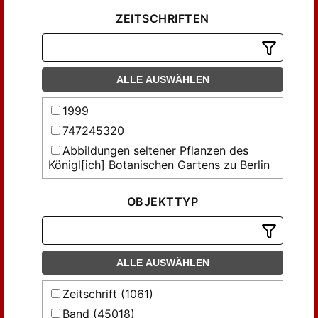
ZEITSCHRIFTEN
ALLE AUSWÄHLEN
1999
747245320
Abbildungen seltener Pflanzen des
Königl[ich] Botanischen Gartens zu Berlin
Abhandlungen der Gesellschaft der
Wissenschaften in Göttingen,
OBJEKTTYP
Mathematisch-Physikalische Klasse
Abhandlungen des Thüringischen
Botanischen Vereins 'Irmischia' zu
Sondershausen
ALLE AUSWÄHLEN
Abhandlungen über Preussens
Zeitschrift (1061)
Kommunalwesen und denkwürdige
vaterländische Gesetze und Einrichtungen
Band (45018)