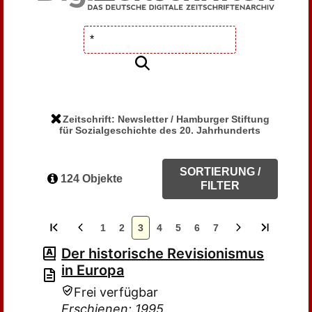
Zeitschrift: Newsletter / Hamburger Stiftung
für Sozialgeschichte des 20. Jahrhunderts
SORTIERUNG /
124 Objekte
FILTER
1
2
3
4
5
6
7
Der historische Revisionismus
in Europa
Frei verfügbar
Erschienen: 1995