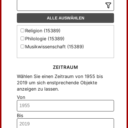
Gojowy, Detlef (46)
Goltzen, Herbert (157)
Grethlein, Christian (42)
ALLE AUSWÄHLEN
Gruber, Sabine (56)
Religion (15389)
Grudule, Māra (30)
Philologie (15389)
Hahn, Ferdinand (53)
Musikwissenschaft (15389)
Henkel, Mathias (27)
Herbst, Wolfgang (117)
Herrmann, Katharina; Haussmann,
ZEITRAUM
Annette (37)
Wählen Sie einen Zeitraum von 1955 bis
Hinz, Günther; Völker, Alexander (95)
2019 um sich enstprechende Objekte
Horstmann, Kai (28)
anzeigen zu lassen.
Hławiczka, Karol (45)
Von
Jenny, Markus (178)
Jordahn, Ottfried (69)
Bis
Jörns, Klaus-Peter (63)
Kadelbach, Ada (87)