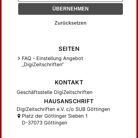
Klaus, Bernhard (73)
ÜBERNEHMEN
Koch, Ernst (37)
Zurücksetzen
Korth, Hans-Otto (81)
Kouba, Jan (49)
Kramer Abebe, Marianne (31)
SEITEN
Kratzel, Günter (27)
FAQ - Einstellung Angebot
Kretschmar, Georg (116)
„DigiZeitschriften“
Krieg, Gustav A. (64)
Kurz, Gebhard (58)
KONTAKT
Leaver, Robin A. (55)
Geschäftsstelle DigiZeitschriften
Lipphardt, Walther (329)
HAUSANSCHRIFT
Lyster, Jens (52)
DigiZeitschriften e.V. c/o SUB Göttingen
Mager, Inge (48)
Platz der Göttinger Sieben 1
Mahrenholz, Christhard (41)
D-37073 Göttingen
Marti, Andreas (252)
Martini, Britta (41)