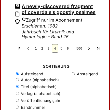
A newly-discovered fragment
of coverdale's goostly psalmes
Zugriff nur im Abonnement
Erschienen: 1982
Jahrbuch für Liturgik und
Hymnologie - Band 26
…
1
2
3
4
5
6
500
SORTIERUNG
Aufsteigend
Absteigend
Autor (alphabetisch)
Titel (alphabetisch)
Verlag (alphabetisch)
Veröffentlichungsjahr
Bandnummer