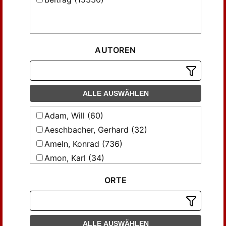
AUTOREN
ALLE AUSWÄHLEN
Adam, Will (60)
Aeschbacher, Gerhard (32)
Ameln, Konrad (736)
Amon, Karl (34)
Apel, Kim (29)
ORTE
Axmacher, Elke (37)
Belfrage, Esbjörn (47)
Bianca, Andrea M. (37)
ALLE AUSWÄHLEN